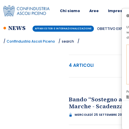
Chi siamo
Aree
Imprese
NEWS
U
OBIETTIVO EXPORT:
AFFARI ESTERI E INTERNAZIONALIZZAZIONE
w
d
/
/
/
Confindustria Ascoli Piceno
search
4 ARTICOLI
P
l
Bando “Sostegno all’
Marche - Scadenza: o
MERCOLEDÌ 25 SETTEMBRE 2024