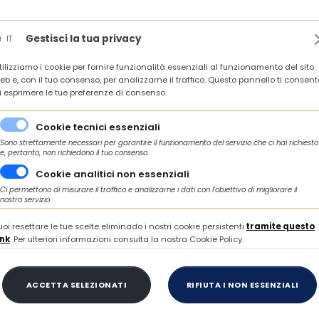
News
Rassegna stampa
In agenda
Contatti
Gestisci la tua privacy
IT
tilizziamo i cookie per fornire funzionalità essenziali al funzionamento del sito
 IMPRESE E TERRITORI DEL CENTRO ITALIA VERSO LA CNE 2026 - ROMA, 6 OT
eb e, con il tuo consenso, per analizzarne il traffico. Questo pannello ti consent
i esprimere le tue preferenze di consenso.
Cookie tecnici essenziali
Sono strettamente necessari per garantire il funzionamento del servizio che ci hai richiesto
e, pertanto, non richiedono il tuo consenso.
Cookie analitici non essenziali
Ci permettono di misurare il traffico e analizzarne i dati con l'obiettivo di migliorare il
nostro servizio.
uoi resettare le tue scelte eliminado i nostri cookie persistenti
tramite questo
ink
. Per ulteriori informazioni consulta la nostra Cookie Policy.
avvio e al consolidamento delle start up inno
re 13:00 del 23 ottobre 2024
FINANZA, CREDITO E INCENTIVI
ACCETTA SELEZIONATI
RIFIUTA I NON ESSENZIALI