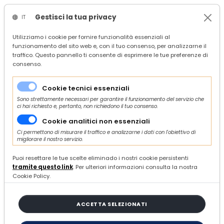
Gestisci la tua privacy
IT
/
Confindustria Ascoli Piceno
Utilizziamo i cookie per fornire funzionalità essenziali al
funzionamento del sito web e, con il tuo consenso, per analizzarne il
/
search
traffico. Questo pannello ti consente di esprimere le tue preferenze di
/
consenso.
20 ARTICOLI
Cookie tecnici essenziali
Sono strettamente necessari per garantire il funzionamento del servizio che
ci hai richiesto e, pertanto, non richiedono il tuo consenso.
ORDINA E FILTRA
Cookie analitici non essenziali
Ci permettono di misurare il traffico e analizzarne i dati con l'obiettivo di
migliorare il nostro servizio.
Puoi resettare le tue scelte eliminado i nostri cookie persistenti
Rassegna stampa del 31.01.2025
tramite questo link
. Per ulteriori informazioni consulta la nostra
Cookie Policy.
VENERDÌ 31 GENNAIO 2025
RASSEGNA STAMPA
ACCETTA SELEZIONATI