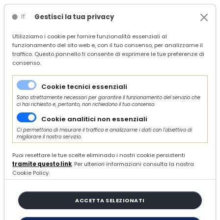
Gestisci la tua privacy
IT
/
Confindustria Ascoli Piceno
Utilizziamo i cookie per fornire funzionalità essenziali al
funzionamento del sito web e, con il tuo consenso, per analizzarne il
/
search
traffico. Questo pannello ti consente di esprimere le tue preferenze di
/
consenso.
17 ARTICOLI
Cookie tecnici essenziali
Sono strettamente necessari per garantire il funzionamento del servizio che
ci hai richiesto e, pertanto, non richiedono il tuo consenso.
ORDINA E FILTRA
Cookie analitici non essenziali
Ci permettono di misurare il traffico e analizzarne i dati con l'obiettivo di
migliorare il nostro servizio.
Puoi resettare le tue scelte eliminado i nostri cookie persistenti
tramite questo link
. Per ulteriori informazioni consulta la nostra
Chiusura uffici - Estate 2026
Cookie Policy.
GIOVEDÌ 30 LUGLIO 2026
COMUNICATI
ACCETTA SELEZIONATI