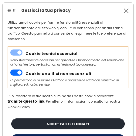
Gestisci la tua privacy
IT
/
Confindustria Ascoli Piceno
Utilizziamo i cookie per fornire funzionalità essenziali al
funzionamento del sito web e, con il tuo consenso, per analizzarne il
/
search
traffico. Questo pannello ti consente di esprimere le tue preferenze di
/
consenso.
51 ARTICOLI
Cookie tecnici essenziali
Sono strettamente necessari per garantire il funzionamento del servizio che
ci hai richiesto e, pertanto, non richiedono il tuo consenso.
ORDINA E FILTRA
Cookie analitici non essenziali
Ci permettono di misurare il traffico e analizzarne i dati con l'obiettivo di
migliorare il nostro servizio.
Puoi resettare le tue scelte eliminado i nostri cookie persistenti
Rassegna stampa 1733
tramite questo link
. Per ulteriori informazioni consulta la nostra
Cookie Policy.
SABATO 31 GENNAIO 2026
RASSEGNA STAMPA
ACCETTA SELEZIONATI
Rassegna stampa 1732