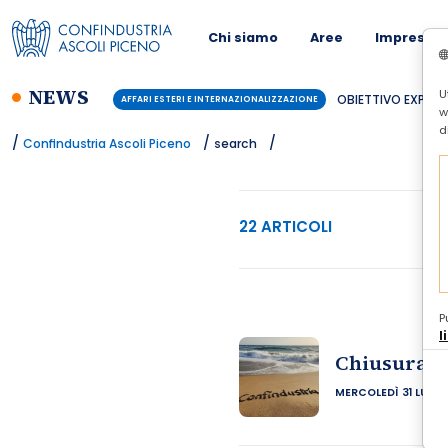
Chi siamo
Aree
Imprese
NEWS
U
BUSINESS CONTINUITY PER 
CONFINDUSTRIA
w
d
/
/
/
Confindustria Ascoli Piceno
search
22 ARTICOLI
P
l
Chiusura uf
MERCOLEDÌ 31 LUGLI