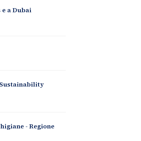
 e a Dubai
 Sustainability
chigiane - Regione