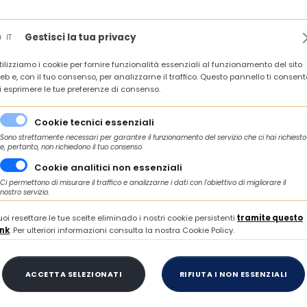
News
Rassegna stampa
In agenda
Contatti
Gestisci la tua privacy
IT
tilizziamo i cookie per fornire funzionalità essenziali al funzionamento del sito
LE PMI - ARQUATA DEL TRONTO, 22 SETTEMBRE 2026 ORE 10.00
eb e, con il tuo consenso, per analizzarne il traffico. Questo pannello ti consent
i esprimere le tue preferenze di consenso.
Cookie tecnici essenziali
Sono strettamente necessari per garantire il funzionamento del servizio che ci hai richiesto
e, pertanto, non richiedono il tuo consenso.
Cookie analitici non essenziali
Ci permettono di misurare il traffico e analizzarne i dati con l'obiettivo di migliorare il
nostro servizio.
uoi resettare le tue scelte eliminado i nostri cookie persistenti
tramite questo
ink
. Per ulteriori informazioni consulta la nostra Cookie Policy.
fici periodo estivo 2024
O 2024
COMUNICATI
ACCETTA SELEZIONATI
RIFIUTA I NON ESSENZIALI