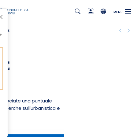
MENU
e
 E
se associate una puntuale
 ricerche sull'urbanistica e