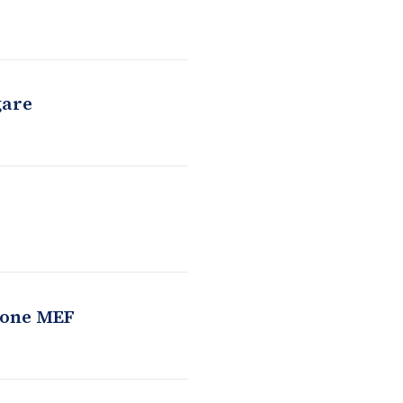
gare
zione MEF