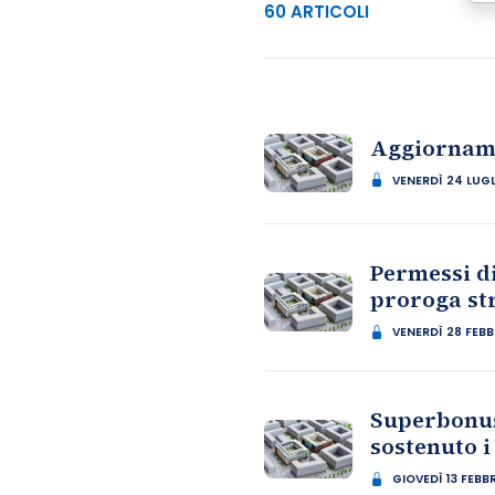
60 ARTICOLI
Aggiornamen
VENERDÌ 24 LUG
Permessi di
proroga st
VENERDÌ 28 FEB
Superbonus
sostenuto i
GIOVEDÌ 13 FEBB