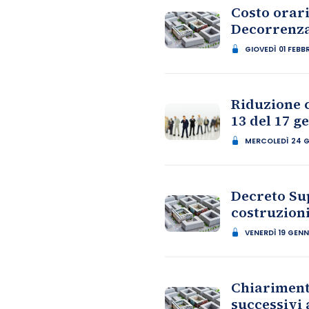
Costo orari
Decorrenza
GIOVEDÌ 01 FEBB
Riduzione c
13 del 17 g
MERCOLEDÌ 24 
Decreto Sup
costruzion
VENERDÌ 19 GEN
Chiarimenti
successivi a