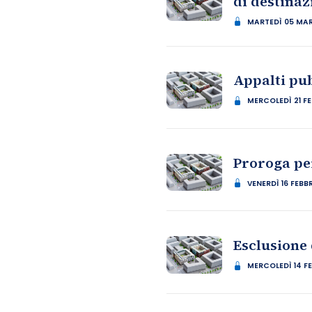
di destinaz
MARTEDÌ 05 MA
Appalti pub
MERCOLEDÌ 21 F
Proroga per
VENERDÌ 16 FEBB
Esclusione 
MERCOLEDÌ 14 F