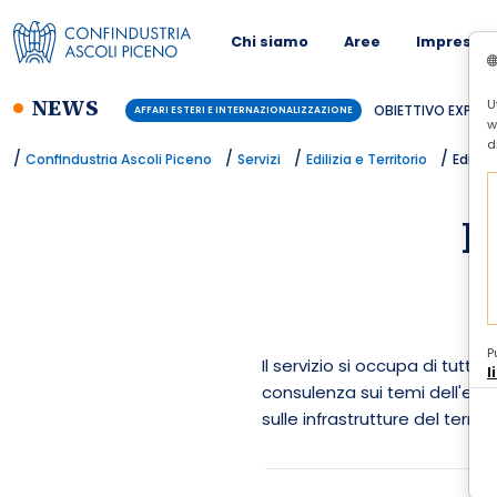
Chi siamo
Aree
Imprese
NEWS
U
BUSINESS CONTINUITY PER LE PMI - AR
CONFINDUSTRIA
w
d
/
/
/
/
Confindustria Ascoli Piceno
Servizi
Edilizia e Territorio
Edilizi
E
P
Il servizio si occupa di tutti
l
consulenza sui temi dell'edili
sulle infrastrutture del territ