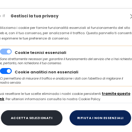
News
Rassegna stampa
In agenda
Contatti
Gestisci la tua privacy
IT
tilizziamo i cookie per fornire funzionalità essenziali al funzionamento del sito
QUATA DEL TRONTO, 22 SETTEMBRE 2026 ORE 10.00
eb e, con il tuo consenso, per analizzarne il traffico. Questo pannello ti consent
i esprimere le tue preferenze di consenso.
a, urbanistica e infrastrutture
Cookie tecnici essenziali
DILIZIA, URBANISTICA
Sono strettamente necessari per garantire il funzionamento del servizio che ci hai richiesto
e, pertanto, non richiedono il tuo consenso.
INFRASTRUTTURE
Cookie analitici non essenziali
Ci permettono di misurare il traffico e analizzarne i dati con l'obiettivo di migliorare il
nostro servizio.
uoi resettare le tue scelte eliminado i nostri cookie persistenti
tramite questo
 gli aspetti relativi alle Sedi Aziendali e garantisce alle impre
ink
. Per ulteriori informazioni consulta la nostra Cookie Policy.
zia e della gestione degli immobili di impresa. Pubblica studi e
orio e monitora le principali stazioni appaltanti.
ACCETTA SELEZIONATI
RIFIUTA I NON ESSENZIALI