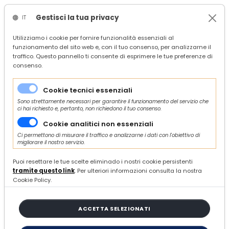
Gestisci la tua privacy
IT
/
Confindustria Ascoli Piceno
Utilizziamo i cookie per fornire funzionalità essenziali al
funzionamento del sito web e, con il tuo consenso, per analizzarne il
/
search
traffico. Questo pannello ti consente di esprimere le tue preferenze di
/
consenso.
24 ARTICOLI
Cookie tecnici essenziali
Sono strettamente necessari per garantire il funzionamento del servizio che
ci hai richiesto e, pertanto, non richiedono il tuo consenso.
ORDINA E FILTRA
Cookie analitici non essenziali
Ci permettono di misurare il traffico e analizzarne i dati con l'obiettivo di
migliorare il nostro servizio.
Puoi resettare le tue scelte eliminado i nostri cookie persistenti
Il futuro è già qui. Pionieri del
tramite questo link
. Per ulteriori informazioni consulta la nostra
domani: una storia di tradizione
Cookie Policy.
e innovazione
VENERDÌ 29 MARZO 2024
APPUNTAMENTI
ACCETTA SELEZIONATI