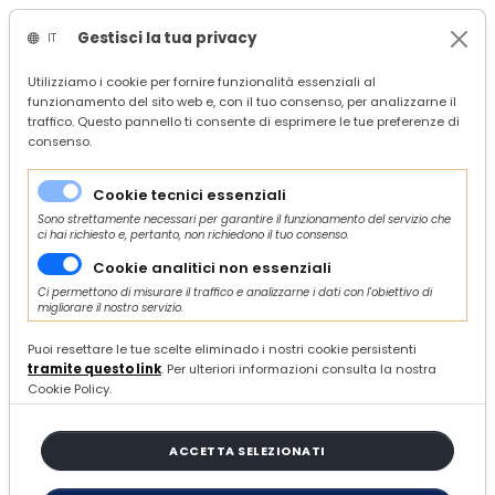
Gestisci la tua privacy
IT
/
Confindustria Ascoli Piceno
Utilizziamo i cookie per fornire funzionalità essenziali al
funzionamento del sito web e, con il tuo consenso, per analizzarne il
/
search
traffico. Questo pannello ti consente di esprimere le tue preferenze di
/
consenso.
31 ARTICOLI
Cookie tecnici essenziali
Sono strettamente necessari per garantire il funzionamento del servizio che
ci hai richiesto e, pertanto, non richiedono il tuo consenso.
ORDINA E FILTRA
Cookie analitici non essenziali
Ci permettono di misurare il traffico e analizzarne i dati con l'obiettivo di
migliorare il nostro servizio.
Puoi resettare le tue scelte eliminado i nostri cookie persistenti
CONGO RDC MINING WEEK 2025
tramite questo link
. Per ulteriori informazioni consulta la nostra
Cookie Policy.
MARTEDÌ 11 FEBBRAIO 2025
AFFARI ESTERI E
INTERNAZIONALIZZAZIONE
ACCETTA SELEZIONATI