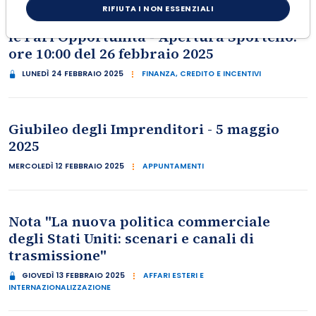
Contributi alle PMI per la certificazione
RIFIUTA I NON ESSENZIALI
della parità di genere - Dipartimento per
le Pari Opportunità - Apertura Sportello:
ore 10:00 del 26 febbraio 2025
LUNEDÌ 24 FEBBRAIO 2025
FINANZA, CREDITO E INCENTIVI
Giubileo degli Imprenditori - 5 maggio
2025
MERCOLEDÌ 12 FEBBRAIO 2025
APPUNTAMENTI
Nota "La nuova politica commerciale
degli Stati Uniti: scenari e canali di
trasmissione"
GIOVEDÌ 13 FEBBRAIO 2025
AFFARI ESTERI E
INTERNAZIONALIZZAZIONE