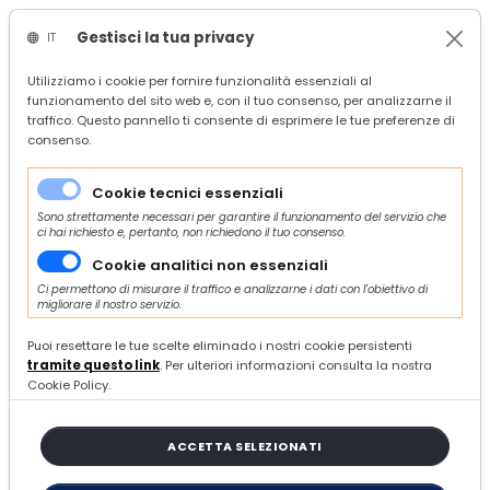
Gestisci la tua privacy
IT
/
Confindustria Ascoli Piceno
Utilizziamo i cookie per fornire funzionalità essenziali al
funzionamento del sito web e, con il tuo consenso, per analizzarne il
/
search
traffico. Questo pannello ti consente di esprimere le tue preferenze di
/
consenso.
7 ARTICOLI
Cookie tecnici essenziali
Sono strettamente necessari per garantire il funzionamento del servizio che
ci hai richiesto e, pertanto, non richiedono il tuo consenso.
ORDINA E FILTRA
Cookie analitici non essenziali
Ci permettono di misurare il traffico e analizzarne i dati con l'obiettivo di
migliorare il nostro servizio.
Puoi resettare le tue scelte eliminado i nostri cookie persistenti
“Piano Transizione 5.0” - Apertura
tramite questo link
. Per ulteriori informazioni consulta la nostra
Sportello: ore 12:00 del 7 agosto 2024
Cookie Policy.
MERCOLEDÌ 07 AGOSTO 2024
FINANZA, CREDITO E INCENTIVI
ACCETTA SELEZIONATI