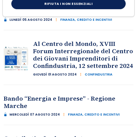
“Potenziamento mercati africani”: nuovo
RIFIUTA I NON ESSENZIALI
strumento Simest
LUNEDÌ 05 AGOSTO 2024
FINANZA, CREDITO E INCENTIVI
Al Centro del Mondo, XVIII
Forum Interregionale del Centro
dei Giovani Imprenditori di
Confindustria, 12 settembre 2024
GIOVEDÌ 01 AGOSTO 2024
CONFINDUSTRIA
Bando “Energia e Imprese” - Regione
Marche
MERCOLEDÌ 07 AGOSTO 2024
FINANZA, CREDITO E INCENTIVI