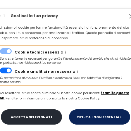
News
Rassegna stampa
In agenda
Contatti
Gestisci la tua privacy
IT
tilizziamo i cookie per fornire funzionalità essenziali al funzionamento del sito
BUSINESS CONTINUITY PER LE PMI - ARQ
CONFINDUSTRIA
eb e, con il tuo consenso, per analizzarne il traffico. Questo pannello ti consent
i esprimere le tue preferenze di consenso.
Cookie tecnici essenziali
Sono strettamente necessari per garantire il funzionamento del servizio che ci hai richiesto
e, pertanto, non richiedono il tuo consenso.
Cookie analitici non essenziali
Ci permettono di misurare il traffico e analizzarne i dati con l'obiettivo di migliorare il
nostro servizio.
uoi resettare le tue scelte eliminado i nostri cookie persistenti
tramite questo
ink
. Per ulteriori informazioni consulta la nostra Cookie Policy.
avvio e al consolidamento delle start up inno
re 13:00 del 23 ottobre 2024
FINANZA, CREDITO E INCENTIVI
ACCETTA SELEZIONATI
RIFIUTA I NON ESSENZIALI