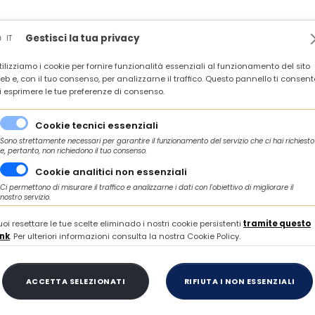
News
Rassegna stampa
In agenda
Contatti
Gestisci la tua privacy
IT
tilizziamo i cookie per fornire funzionalità essenziali al funzionamento del sito
 IMPRESE E TERRITORI DEL CENTRO ITALIA VERSO LA CNE 2026 - ROMA, 6 OT
eb e, con il tuo consenso, per analizzarne il traffico. Questo pannello ti consent
i esprimere le tue preferenze di consenso.
a del 27.01.2025
Cookie tecnici essenziali
Sono strettamente necessari per garantire il funzionamento del servizio che ci hai richiesto
e, pertanto, non richiedono il tuo consenso.
Cookie analitici non essenziali
LUNEDÌ 27 GENNAIO 2025
Ci permettono di misurare il traffico e analizzarne i dati con l'obiettivo di migliorare il
nostro servizio.
gna stampa del 27.0
uoi resettare le tue scelte eliminado i nostri cookie persistenti
tramite questo
ink
. Per ulteriori informazioni consulta la nostra Cookie Policy.
ACCETTA SELEZIONATI
RIFIUTA I NON ESSENZIALI