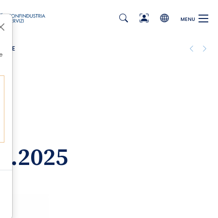
MENU
TOBRE
e
1.2025