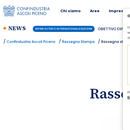
Chi siamo
Aree
Imprese
NEWS
U
OBIETTIVO EXPORT:
AFFARI ESTERI E INTERNAZIONALIZZAZIONE
w
d
/
/
/
Confindustria Ascoli Piceno
Rassegna Stampa
Rassegna stamp
Rasse
P
l