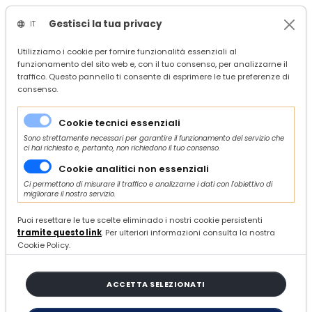
Gestisci la tua privacy
IT
/
Confindustria Ascoli Piceno
Utilizziamo i cookie per fornire funzionalità essenziali al
funzionamento del sito web e, con il tuo consenso, per analizzarne il
/
search
traffico. Questo pannello ti consente di esprimere le tue preferenze di
/
consenso.
8 ARTICOLI
Cookie tecnici essenziali
Sono strettamente necessari per garantire il funzionamento del servizio che
ci hai richiesto e, pertanto, non richiedono il tuo consenso.
ORDINA E FILTRA
Cookie analitici non essenziali
Ci permettono di misurare il traffico e analizzarne i dati con l'obiettivo di
migliorare il nostro servizio.
Puoi resettare le tue scelte eliminado i nostri cookie persistenti
Classifica delle principali
tramite questo link
. Per ulteriori informazioni consulta la nostra
aziende marchigiane e
Cookie Policy.
aggiornamento congiunturale
VENERDÌ 08 NOVEMBRE 2024
STUDI E ANALISI
ACCETTA SELEZIONATI