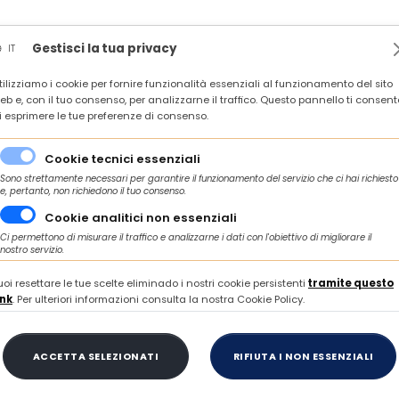
News
Rassegna stampa
In agenda
Contatti
Gestisci la tua privacy
IT
tilizziamo i cookie per fornire funzionalità essenziali al funzionamento del sito
 ARQUATA DEL TRONTO, 22 SETTEMBRE 2026 ORE 10.00
eb e, con il tuo consenso, per analizzarne il traffico. Questo pannello ti consent
i esprimere le tue preferenze di consenso.
Cookie tecnici essenziali
RASSEGNA STAMPA
Sono strettamente necessari per garantire il funzionamento del servizio che ci hai richiesto
e, pertanto, non richiedono il tuo consenso.
Cookie analitici non essenziali
Ci permettono di misurare il traffico e analizzarne i dati con l'obiettivo di migliorare il
 di carattere economico del territorio
nostro servizio.
uoi resettare le tue scelte eliminado i nostri cookie persistenti
tramite questo
ink
. Per ulteriori informazioni consulta la nostra Cookie Policy.
ACCETTA SELEZIONATI
RIFIUTA I NON ESSENZIALI