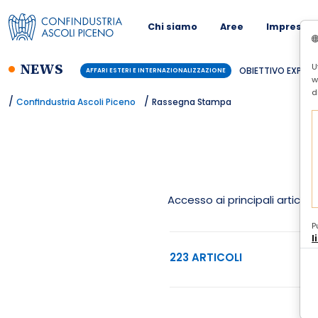
Chi siamo
Aree
Imprese
NEWS
U
BUSINESS CONTINUITY PER LE PMI -
CONFINDUSTRIA
w
d
/
/
Confindustria Ascoli Piceno
Rassegna Stampa
Accesso ai principali articoli
P
l
223 ARTICOLI