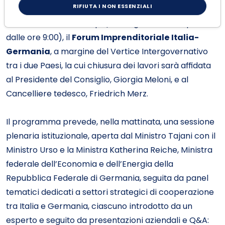
RIFIUTA I NON ESSENZIALI
Il prossimo
23 gennaio 2026
si terrà a Roma, presso
l’Hotel Parco dei Principi (con registrazione a partire
dalle ore 9:00), il
Forum Imprenditoriale Italia-
Germania
, a margine del Vertice Intergovernativo
tra i due Paesi, la cui chiusura dei lavori sarà affidata
al Presidente del Consiglio, Giorgia Meloni, e al
Cancelliere tedesco, Friedrich Merz.
Il programma prevede, nella mattinata, una sessione
plenaria istituzionale, aperta dal Ministro Tajani con il
Ministro Urso e la Ministra Katherina Reiche, Ministra
federale dell’Economia e dell’Energia della
Repubblica Federale di Germania, seguita da panel
tematici dedicati a settori strategici di cooperazione
tra Italia e Germania, ciascuno introdotto da un
esperto e seguito da presentazioni aziendali e Q&A: