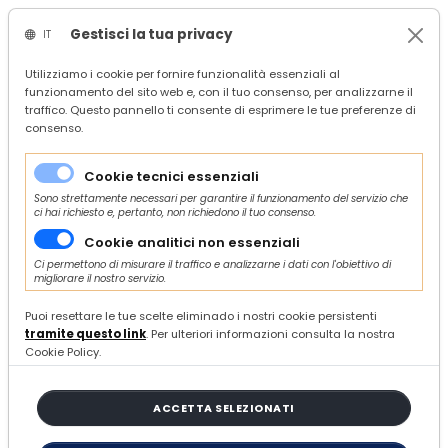
Gestisci la tua privacy
IT
/
Confindustria Ascoli Piceno
Utilizziamo i cookie per fornire funzionalità essenziali al
funzionamento del sito web e, con il tuo consenso, per analizzarne il
/
Servizi
traffico. Questo pannello ti consente di esprimere le tue preferenze di
/
Competitività
consenso.
/
Affari esteri e internazionalizzazione
/
Forum Imprenditoriale Italia-Germania - 23 gennaio 2026 (ROMA)
Cookie tecnici essenziali
Sono strettamente necessari per garantire il funzionamento del servizio che
ci hai richiesto e, pertanto, non richiedono il tuo consenso.
Di BENEDETTA CHIARELLI
Cookie analitici non essenziali
Ci permettono di misurare il traffico e analizzarne i dati con l'obiettivo di
VENERDÌ 09 GENNAIO 2026
migliorare il nostro servizio.
Forum Imprenditoriale Italia-
Puoi resettare le tue scelte eliminado i nostri cookie persistenti
tramite questo link
. Per ulteriori informazioni consulta la nostra
Germania - 23 gennaio 2026
Cookie Policy.
(ROMA)
ACCETTA SELEZIONATI