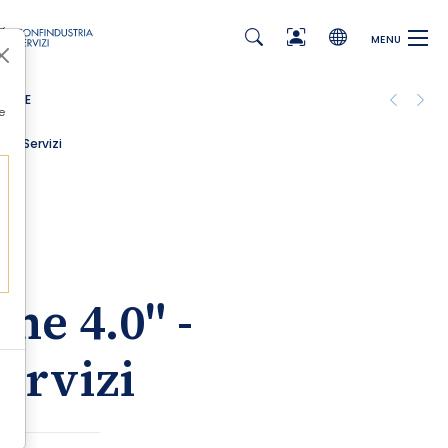
MENU
TOBRE
e
ria Servizi
ne 4.0" -
ervizi