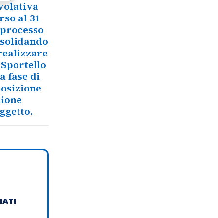
volativa
rso al 31
l processo
nsolidando
realizzare
 Sportello
a fase di
posizione
zione
ggetto.
IATI