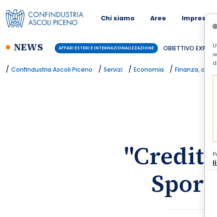
Chi siamo
Aree
Imprese
NEWS
U
OBIETTIVO EXPORT:
AFFARI ESTERI E INTERNAZIONALIZZAZIONE
w
d
/
/
/
/
Confindustria Ascoli Piceno
Servizi
Economia
Finanza, credi
"Credito
P
l
Sport