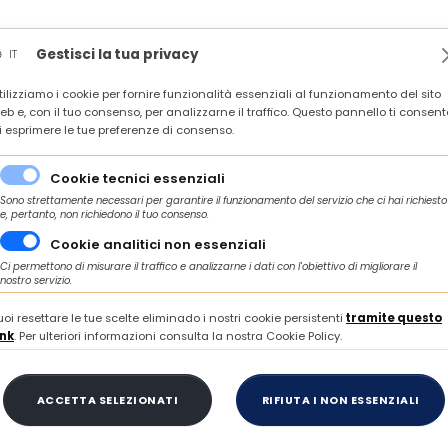
News
Rassegna stampa
In agenda
Contatti
Gestisci la tua privacy
IT
tilizziamo i cookie per fornire funzionalità essenziali al funzionamento del sito
 IMPRESE E TERRITORI DEL CENTRO ITALIA VERSO LA CNE 2026 - ROMA, 6 OT
eb e, con il tuo consenso, per analizzarne il traffico. Questo pannello ti consent
i esprimere le tue preferenze di consenso.
/
to e incentivi
"Credito d'imposta formazione 4.0" - Sportello Confindust
Cookie tecnici essenziali
Sono strettamente necessari per garantire il funzionamento del servizio che ci hai richiesto
e, pertanto, non richiedono il tuo consenso.
Cookie analitici non essenziali
GIOVEDÌ 16 FEBBRAIO 2023
Ci permettono di misurare il traffico e analizzarne i dati con l'obiettivo di migliorare il
nostro servizio.
 d'imposta formazio
uoi resettare le tue scelte eliminado i nostri cookie persistenti
tramite questo
ink
. Per ulteriori informazioni consulta la nostra Cookie Policy.
ello Confindustria S
ACCETTA SELEZIONATI
RIFIUTA I NON ESSENZIALI