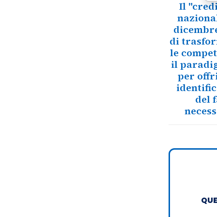
Il "cre
nazional
dicembre 
di trasfo
le compet
il paradi
per offr
identifi
del 
necess
QUE