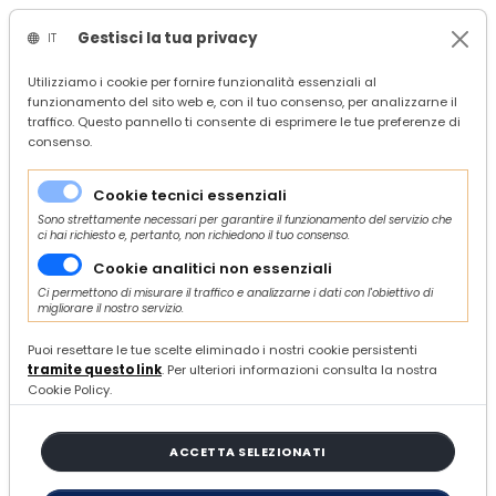
Gestisci la tua privacy
IT
/
Confindustria Ascoli Piceno
Utilizziamo i cookie per fornire funzionalità essenziali al
funzionamento del sito web e, con il tuo consenso, per analizzarne il
/
Servizi
traffico. Questo pannello ti consente di esprimere le tue preferenze di
/
Economia
consenso.
/
Finanza, credito e incentivi
/
PNRR - "Facility Parco Agrisolare" - Apertura Sportello: ore 12:00 del 10 marzo 2026
Cookie tecnici essenziali
Sono strettamente necessari per garantire il funzionamento del servizio che
ci hai richiesto e, pertanto, non richiedono il tuo consenso.
Cookie analitici non essenziali
Ci permettono di misurare il traffico e analizzarne i dati con l'obiettivo di
migliorare il nostro servizio.
VENERDÌ 27 FEBBRAIO 2026
PNRR - "Facility Parco
Puoi resettare le tue scelte eliminado i nostri cookie persistenti
tramite questo link
. Per ulteriori informazioni consulta la nostra
Agrisolare" - Apertura
Cookie Policy.
Sportello: ore 12:00 del 10
marzo 2026
ACCETTA SELEZIONATI