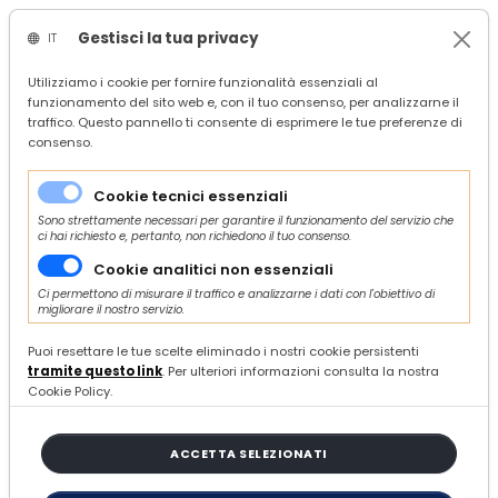
Gestisci la tua privacy
IT
/
Confindustria Ascoli Piceno
Utilizziamo i cookie per fornire funzionalità essenziali al
funzionamento del sito web e, con il tuo consenso, per analizzarne il
/
Servizi
traffico. Questo pannello ti consente di esprimere le tue preferenze di
/
Economia
consenso.
/
Finanza, credito e incentivi
/
"Fondo di contrasto alla deindustrializzazione” - Proroghe
Cookie tecnici essenziali
Sono strettamente necessari per garantire il funzionamento del servizio che
ci hai richiesto e, pertanto, non richiedono il tuo consenso.
Cookie analitici non essenziali
Ci permettono di misurare il traffico e analizzarne i dati con l'obiettivo di
migliorare il nostro servizio.
MARTEDÌ 22 OTTOBRE 2024
"Fondo di contrasto alla
Puoi resettare le tue scelte eliminado i nostri cookie persistenti
tramite questo link
. Per ulteriori informazioni consulta la nostra
deindustrializzazione” -
Cookie Policy.
Proroghe
ACCETTA SELEZIONATI