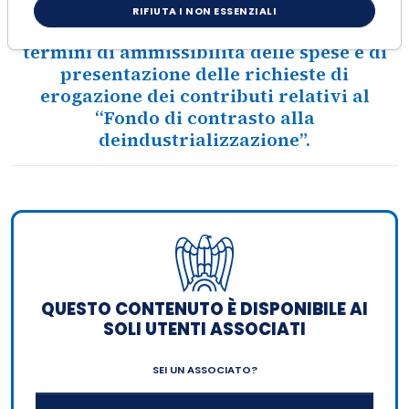
Il Dipartimento per le Politiche di
RIFIUTA I NON ESSENZIALI
Coesione e per il Sud ha prorogato i
termini di ammissibilità delle spese e di
presentazione delle richieste di
erogazione dei contributi relativi al
“Fondo di contrasto alla
deindustrializzazione”.
QUESTO CONTENUTO È DISPONIBILE AI
SOLI UTENTI ASSOCIATI
SEI UN ASSOCIATO?