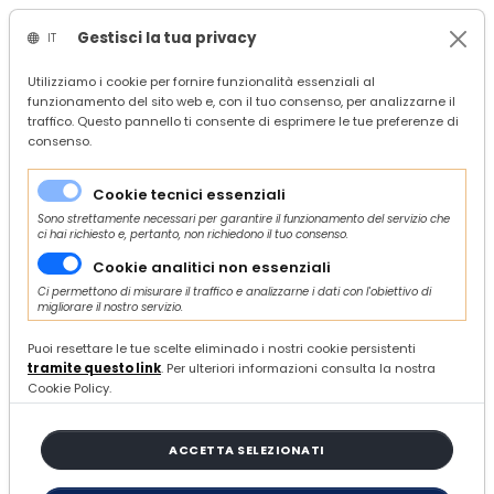
Gestisci la tua privacy
IT
/
Confindustria Ascoli Piceno
Utilizziamo i cookie per fornire funzionalità essenziali al
funzionamento del sito web e, con il tuo consenso, per analizzarne il
/
Servizi
traffico. Questo pannello ti consente di esprimere le tue preferenze di
/
Edilizia e Territorio
consenso.
/
Ambiente e sicurezza
/
MASE - Emissioni odorigene
Cookie tecnici essenziali
Sono strettamente necessari per garantire il funzionamento del servizio che
ci hai richiesto e, pertanto, non richiedono il tuo consenso.
Di BENEDETTA CHIARELLI
Cookie analitici non essenziali
Ci permettono di misurare il traffico e analizzarne i dati con l'obiettivo di
LUNEDÌ 10 LUGLIO 2023
migliorare il nostro servizio.
MASE - Emissioni odorigene
Puoi resettare le tue scelte eliminado i nostri cookie persistenti
tramite questo link
. Per ulteriori informazioni consulta la nostra
Cookie Policy.
pubblicato decreto che adotta le nuove
linee di indirizzo nazionali
ACCETTA SELEZIONATI