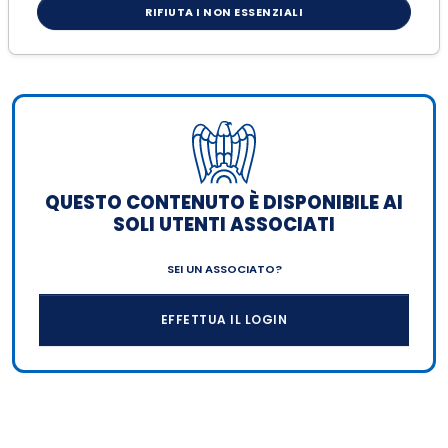
delle contribuzioni.
RIFIUTA I NON ESSENZIALI
QUESTO CONTENUTO È DISPONIBILE AI
SOLI UTENTI ASSOCIATI
SEI UN ASSOCIATO?
EFFETTUA IL LOGIN