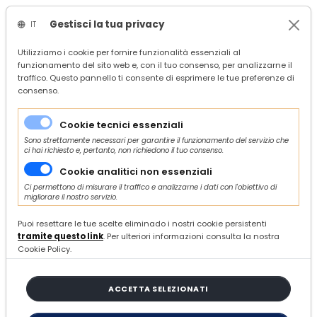
Gestisci la tua privacy
IT
/
Confindustria Ascoli Piceno
Utilizziamo i cookie per fornire funzionalità essenziali al
funzionamento del sito web e, con il tuo consenso, per analizzarne il
/
Servizi
traffico. Questo pannello ti consente di esprimere le tue preferenze di
/
Risorse umane
consenso.
/
Lavoro, previdenza e welfare
/
INPS - Minimali di retribuzione
Cookie tecnici essenziali
Sono strettamente necessari per garantire il funzionamento del servizio che
ci hai richiesto e, pertanto, non richiedono il tuo consenso.
Cookie analitici non essenziali
Ci permettono di misurare il traffico e analizzarne i dati con l'obiettivo di
migliorare il nostro servizio.
LUNEDÌ 29 GENNAIO 2024
INPS - Minimali di retribuzione
Puoi resettare le tue scelte eliminado i nostri cookie persistenti
tramite questo link
. Per ulteriori informazioni consulta la nostra
Cookie Policy.
L’Inps ha comunicato i valori dei
ACCETTA SELEZIONATI
minimale di retribuzione giornaliera per
il 2024 e gli altri valori ai fini del calcolo