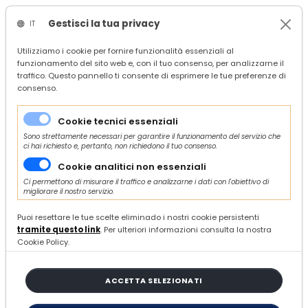
Gestisci la tua privacy
IT
/
Confindustria Ascoli Piceno
Utilizziamo i cookie per fornire funzionalità essenziali al
funzionamento del sito web e, con il tuo consenso, per analizzarne il
/
Servizi
traffico. Questo pannello ti consente di esprimere le tue preferenze di
/
Risorse umane
consenso.
/
Lavoro, previdenza e welfare
/
D.L. n. 48/2023 (c.d. “DL lavoro”) convertito in L. n. 85/2023 – Nota Confindustria
Cookie tecnici essenziali
Sono strettamente necessari per garantire il funzionamento del servizio che
ci hai richiesto e, pertanto, non richiedono il tuo consenso.
Cookie analitici non essenziali
Ci permettono di misurare il traffico e analizzarne i dati con l'obiettivo di
migliorare il nostro servizio.
VENERDÌ 07 LUGLIO 2023
D.L. n. 48/2023 (c.d. “DL lavoro”)
Puoi resettare le tue scelte eliminado i nostri cookie persistenti
tramite questo link
. Per ulteriori informazioni consulta la nostra
convertito in L. n. 85/2023 –
Cookie Policy.
Nota Confindustria
ACCETTA SELEZIONATI