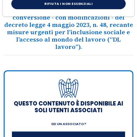
È stata pubblicata, sulla G.U. n. 153 del 3
RIFIUTA I NON ESSENZIALI
luglio 2023, la legge 3 luglio 2023, n. 85, di
conversione - con modificazioni - del
decreto legge 4 maggio 2023, n. 48, recante
misure urgenti per l’inclusione sociale e
l’accesso al mondo del lavoro (“DL
lavoro”).
QUESTO CONTENUTO È DISPONIBILE AI
SOLI UTENTI ASSOCIATI
SEI UN ASSOCIATO?