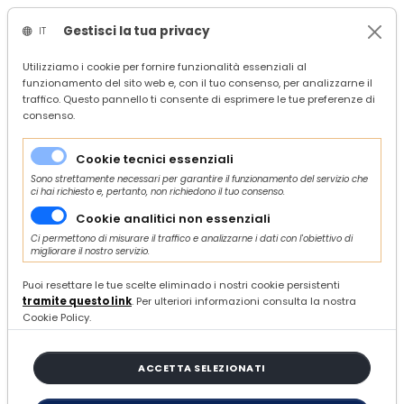
Gestisci la tua privacy
IT
/
Confindustria Ascoli Piceno
Utilizziamo i cookie per fornire funzionalità essenziali al
funzionamento del sito web e, con il tuo consenso, per analizzarne il
/
Servizi
traffico. Questo pannello ti consente di esprimere le tue preferenze di
/
Competitività
consenso.
/
Affari esteri e internazionalizzazione
/
Forum Imprenditoriale Italia-Algeria | 23 luglio 2025 | Roma
Cookie tecnici essenziali
Sono strettamente necessari per garantire il funzionamento del servizio che
ci hai richiesto e, pertanto, non richiedono il tuo consenso.
Cookie analitici non essenziali
Ci permettono di misurare il traffico e analizzarne i dati con l'obiettivo di
migliorare il nostro servizio.
MERCOLEDÌ 25 GIUGNO 2025
Forum Imprenditoriale Italia-
Puoi resettare le tue scelte eliminado i nostri cookie persistenti
tramite questo link
. Per ulteriori informazioni consulta la nostra
Algeria | 23 luglio 2025 | Roma
Cookie Policy.
ACCETTA SELEZIONATI