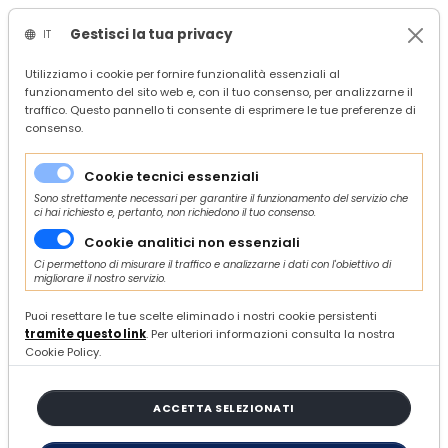
Gestisci la tua privacy
IT
/
Confindustria Ascoli Piceno
Utilizziamo i cookie per fornire funzionalità essenziali al
funzionamento del sito web e, con il tuo consenso, per analizzarne il
/
News
traffico. Questo pannello ti consente di esprimere le tue preferenze di
/
Comunicati
consenso.
/
Fondo di contrasto alla deindustrializzazione
Cookie tecnici essenziali
Sono strettamente necessari per garantire il funzionamento del servizio che
ci hai richiesto e, pertanto, non richiedono il tuo consenso.
Di Piergiorgio Crincoli
Cookie analitici non essenziali
GIOVEDÌ 30 NOVEMBRE 2023
Ci permettono di misurare il traffico e analizzarne i dati con l'obiettivo di
migliorare il nostro servizio.
Fondo di contrasto alla
Puoi resettare le tue scelte eliminado i nostri cookie persistenti
deindustrializzazione
tramite questo link
. Per ulteriori informazioni consulta la nostra
Cookie Policy.
Prorogato al 31 dicembre 2024 il termine
ACCETTA SELEZIONATI
per la conclusione degli investimenti
finanziati