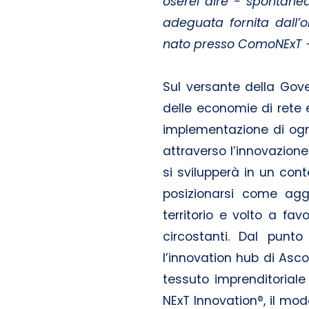
oserei dire - spontanea
adeguata fornita dall’
nato presso ComoNExT – I
Sul versante della Gov
delle economie di rete
implementazione di ogni 
attraverso l’innovazione 
si svilupperà in un cont
posizionarsi come agg
territorio e volto a fav
circostanti. Dal punt
l’innovation hub di Ascol
tessuto imprenditoriale 
NExT Innovation®, il mod