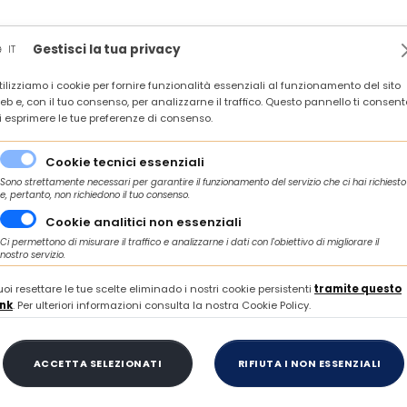
News
Rassegna stampa
In agenda
Contatti
Gestisci la tua privacy
IT
tilizziamo i cookie per fornire funzionalità essenziali al funzionamento del sito
QUATA DEL TRONTO, 22 SETTEMBRE 2026 ORE 10.00
eb e, con il tuo consenso, per analizzarne il traffico. Questo pannello ti consent
i esprimere le tue preferenze di consenso.
PICENO Società Benefit, nuovo hub territoriale del sistema C.NEXT, network 
Cookie tecnici essenziali
Sono strettamente necessari per garantire il funzionamento del servizio che ci hai richiesto
e, pertanto, non richiedono il tuo consenso.
Di Piergiorgio Crincoli
Cookie analitici non essenziali
VENERDÌ 28 GIUGNO 2024
Ci permettono di misurare il traffico e analizzarne i dati con l'obiettivo di migliorare il
nostro servizio.
e C.NEXT PICENO So
uoi resettare le tue scelte eliminado i nostri cookie persistenti
tramite questo
ink
. Per ulteriori informazioni consulta la nostra Cookie Policy.
, nuovo hub territor
ACCETTA SELEZIONATI
RIFIUTA I NON ESSENZIALI
a C.NEXT, network 