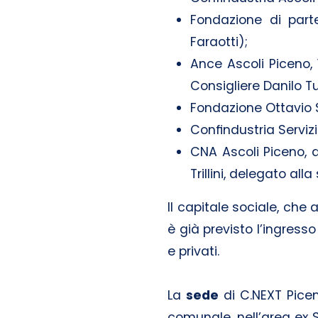
Fondazione di part
Faraotti);
Ance Ascoli Piceno, 
Consigliere Danilo Tu
Fondazione Ottavio S
Confindustria Servizi
CNA Ascoli Piceno, a
Trillini, delegato al
Il capitale sociale, che
è già previsto l’ingresso d
e privati.
La
sede
di C.NEXT Picen
comunale, nell’area ex S