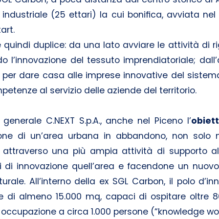
industriale (25 ettari) la cui bonifica, avviata nel
art.
è quindi duplice: da una lato avviare le attività d
do l’innovazione del tessuto imprendiatoriale; dall’a
 per dare casa alle imprese innovative del sistem
etenze al servizio delle aziende del territorio.
o generale C.NEXT S.p.A., anche nel Piceno l’
obiett
zione di un’area urbana in abbandono, non solo 
ttraverso una più ampia attività di supporto all
i di innovazione quell’area e facendone un nuovo 
urale. All’interno della ex SGL Carbon, il polo d’
e di almeno 15.000 mq, capaci di ospitare oltre 8
occupazione a circa 1.000 persone (“knowledge wor