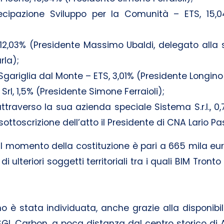
ecipazione Sviluppo per la Comunità – ETS, 15,0
12,03% (Presidente Massimo Ubaldi, delegato alla so
rla);
gariglia dal Monte – ETS, 3,01% (Presidente Longino
 Srl, 1,5% (Presidente Simone Ferraioli);
ttraverso la sua azienda speciale Sistema S.r.l., 0
la sottoscrizione dell’atto il Presidente di CNA Lario 
 al momento della costituzione è pari a 665 mila eu
i ulteriori soggetti territoriali tra i quali BIM Tronto 
o è stata individuata, anche grazie alla disponibil
GL Carbon, a poca distanza dal centro storico di As