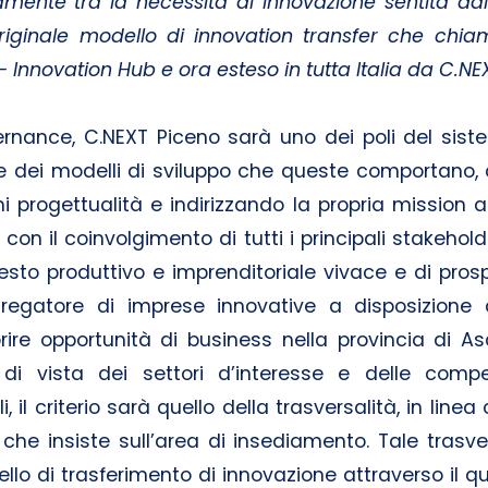
mente tra la necessità di innovazione sentita dal 
originale modello di innovation transfer che chia
nnovation Hub e ora esteso in tutta Italia da C.NEX
ernance, C.NEXT Piceno sarà uno dei poli del sist
 e dei modelli di sviluppo che queste comportano,
progettualità e indirizzando la propria mission all
con il coinvolgimento di tutti i principali stakeholde
esto produttivo e imprenditoriale vivace e di prospe
regatore di imprese innovative a disposizione d
orire opportunità di business nella provincia di A
o di vista dei settori d’interesse e delle comp
i, il criterio sarà quello della trasversalità, in lin
che insiste sull’area di insediamento. Tale trasve
ello di trasferimento di innovazione attraverso il q