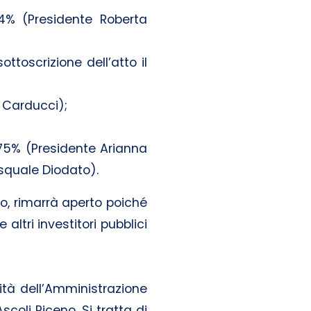
4% (Presidente Roberta
ttoscrizione dell’atto il
 Carducci);
,75% (Presidente Arianna
Pasquale Diodato).
ro, rimarrà aperto poiché
e altri investitori pubblici
ità dell’Amministrazione
coli Piceno. Si tratta di