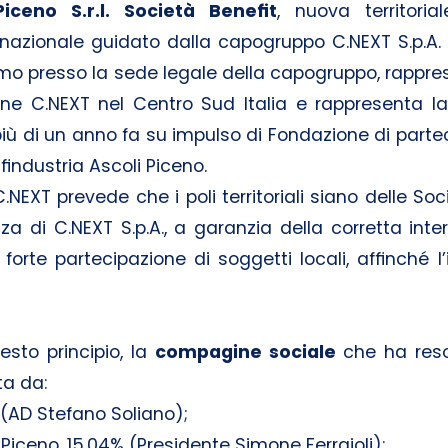
iceno S.r.l. Società Benefit
, nuova territori
nazionale guidato dalla capogruppo C.NEXT S.p.A. 
o presso la sede legale della capogruppo, rappre
one C.NEXT nel Centro Sud Italia e rappresenta la
iù di un anno fa su impulso di Fondazione di parte
industria Ascoli Piceno.
.NEXT prevede che i poli territoriali siano delle Soc
a di C.NEXT S.p.A., a garanzia della corretta inte
rte partecipazione di soggetti locali, affinché l’
sto principio, la
compagine sociale
che ha reso 
ta da:
 (AD Stefano Soliano);
 Piceno, 15,04% (Presidente Simone Ferraioli);