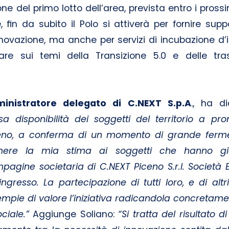
one del primo lotto dell’area, prevista entro i pros
ne, fin da subito il Polo si attiverà per fornire sup
nnovazione, ma anche per servizi di incubazione d’
lare sui temi della Transizione 5.0 e delle tra
inistratore delegato di C.NEXT S.p.A
., ha d
usa disponibilità dei soggetti del territorio a p
eno, a conferma di un momento di grande ferment
imere la mia stima ai soggetti che hanno già
agine societaria di C.NEXT Piceno S.r.l. Società Be
ngresso. La partecipazione di tutti loro, e di alt
empie di valore l’iniziativa radicandola concretamen
ciale.”
Aggiunge Soliano:
“Si tratta del risultato 