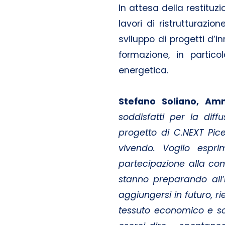
In attesa della restituzi
lavori di ristrutturazio
sviluppo di progetti d’i
formazione, in partico
energetica.
Stefano Soliano, Amm
soddisfatti per la diff
progetto di C.NEXT Pic
vivendo. Voglio espr
partecipazione alla comp
stanno preparando all’i
aggiungersi in futuro, ri
tessuto economico e so