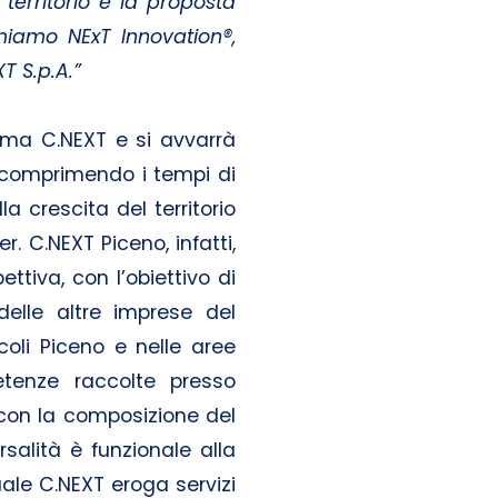
territorio e la proposta
miamo NExT Innovation®,
T S.p.A.”
ema C.NEXT e si avvarrà
 comprimendo i tempi di
a crescita del territorio
r. C.NEXT Piceno, infatti,
ttiva, con l’obiettivo di
elle altre imprese del
scoli Piceno e nelle aree
etenze raccolte presso
ea con la composizione del
rsalità è funzionale alla
uale C.NEXT eroga servizi