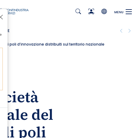
MENU
e
di poli d’innovazione distribuiti sul territorio nazionale
cietà
iale del
di poli