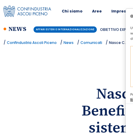
Chi siamo
Aree
Imprese
NEWS
U
BUSINESS CONTINUITY PER LE PMI - AR
CONFINDUSTRIA
w
d
/
/
/
/
Confindustria Ascoli Piceno
News
Comunicati
Nasce C.NEXT 
Nasc
P
l
Benefit
sistem