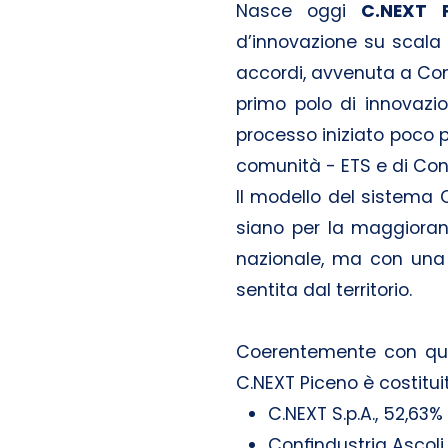
Nasce oggi
C.NEXT P
d’innovazione su scala 
accordi, avvenuta a Com
primo polo di innovazi
processo iniziato poco p
comunità - ETS e di Conf
Il modello del sistema C
siano per la maggioranz
nazionale, ma con una fo
sentita dal territorio.
Coerentemente con que
C.NEXT Piceno è costitui
C.NEXT S.p.A., 52,63%
Confindustria Ascoli