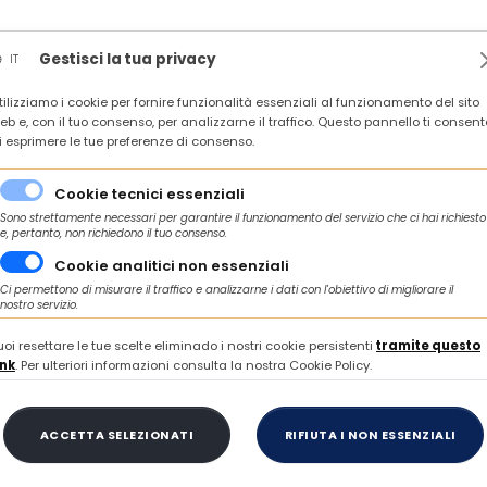
News
Rassegna stampa
In agenda
Contatti
Gestisci la tua privacy
IT
tilizziamo i cookie per fornire funzionalità essenziali al funzionamento del sito
 IMPRESE E TERRITORI DEL CENTRO ITALIA VERSO LA CNE 2026 - ROMA, 6 OT
eb e, con il tuo consenso, per analizzarne il traffico. Questo pannello ti consent
i esprimere le tue preferenze di consenso.
industria Marche-Fincantieri - 16 gennaio 2025 - Ancona
Cookie tecnici essenziali
Sono strettamente necessari per garantire il funzionamento del servizio che ci hai richiesto
e, pertanto, non richiedono il tuo consenso.
Cookie analitici non essenziali
MARTEDÌ 03 DICEMBRE 2024
Ci permettono di misurare il traffico e analizzarne i dati con l'obiettivo di migliorare il
nostro servizio.
tro Confindustria M
uoi resettare le tue scelte eliminado i nostri cookie persistenti
tramite questo
ink
. Per ulteriori informazioni consulta la nostra Cookie Policy.
ntieri - 16 gennaio 
ACCETTA SELEZIONATI
RIFIUTA I NON ESSENZIALI
Ancona