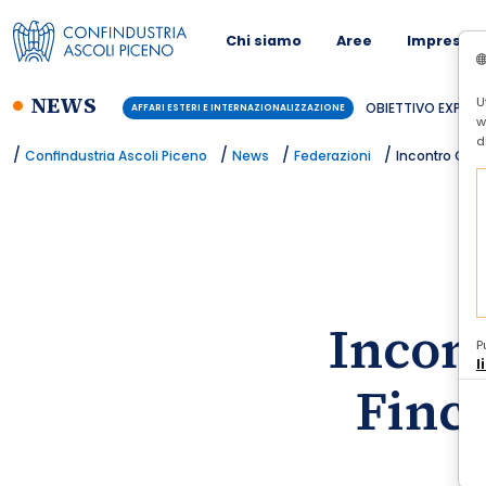
Chi siamo
Aree
Imprese
NEWS
U
OBIETTIVO EXPORT:
AFFARI ESTERI E INTERNAZIONALIZZAZIONE
w
d
/
/
/
/
Confindustria Ascoli Piceno
News
Federazioni
Incontro Conf
Incon
P
l
Finca