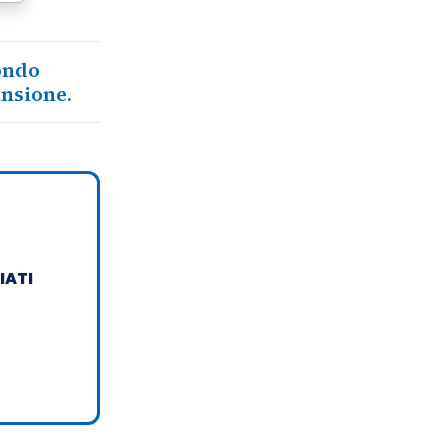
mondo
ansione.
IATI