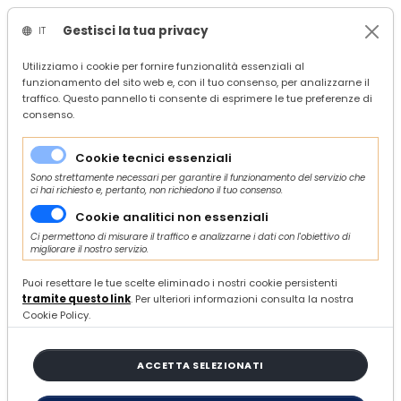
Gestisci la tua privacy
IT
/
Confindustria Ascoli Piceno
Utilizziamo i cookie per fornire funzionalità essenziali al
funzionamento del sito web e, con il tuo consenso, per analizzarne il
/
Servizi
traffico. Questo pannello ti consente di esprimere le tue preferenze di
/
Economia
consenso.
/
Finanza, credito e incentivi
/
Avviso “Start & Innova Giovani” - Regione Marche: contributi a fondo perduto per sostenere la creazione di nuove imprese innovative
Cookie tecnici essenziali
Sono strettamente necessari per garantire il funzionamento del servizio che
ci hai richiesto e, pertanto, non richiedono il tuo consenso.
Cookie analitici non essenziali
Ci permettono di misurare il traffico e analizzarne i dati con l'obiettivo di
migliorare il nostro servizio.
MARTEDÌ 23 GIUGNO 2026
Avviso “Start & Innova Giovani”
Puoi resettare le tue scelte eliminado i nostri cookie persistenti
tramite questo link
. Per ulteriori informazioni consulta la nostra
- Regione Marche: contributi a
Cookie Policy.
fondo perduto per sostenere la
creazione di nuove imprese
ACCETTA SELEZIONATI