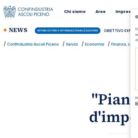
Chi siamo
Aree
Imprese
NEWS
U
OBIETTIVO EXPORT:
AFFARI ESTERI E INTERNAZIONALIZZAZIONE
w
d
/
/
/
/
Confindustria Ascoli Piceno
Servizi
Economia
Finanza, credi
"Piano
P
l
d'impo