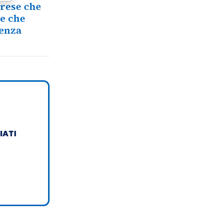
prese che
ne che
ienza
IATI