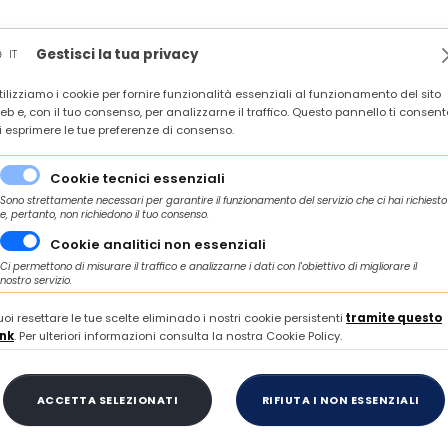
News
Rassegna stampa
In agenda
Contatti
Gestisci la tua privacy
IT
tilizziamo i cookie per fornire funzionalità essenziali al funzionamento del sito
 IMPRESE E TERRITORI DEL CENTRO ITALIA VERSO LA CNE 2026 - ROMA, 6 OT
eb e, con il tuo consenso, per analizzarne il traffico. Questo pannello ti consent
i esprimere le tue preferenze di consenso.
/
to e incentivi
"Piano Transizione 5.0” - Credito d'imposta per investim
Cookie tecnici essenziali
Sono strettamente necessari per garantire il funzionamento del servizio che ci hai richiesto
e, pertanto, non richiedono il tuo consenso.
Cookie analitici non essenziali
LUNEDÌ 17 MARZO 2025
Ci permettono di misurare il traffico e analizzarne i dati con l'obiettivo di migliorare il
nostro servizio.
 Transizione 5.0” - 
uoi resettare le tue scelte eliminado i nostri cookie persistenti
tramite questo
ink
. Per ulteriori informazioni consulta la nostra Cookie Policy.
sta per investiment
ACCETTA SELEZIONATI
RIFIUTA I NON ESSENZIALI