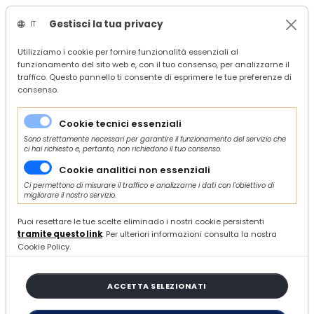
Gestisci la tua privacy
IT
/
Confindustria Ascoli Piceno
Utilizziamo i cookie per fornire funzionalità essenziali al
funzionamento del sito web e, con il tuo consenso, per analizzarne il
/
Servizi
traffico. Questo pannello ti consente di esprimere le tue preferenze di
/
Economia
consenso.
/
Finanza, credito e incentivi
/
Bando "Parco Agrisolare" - Ministero dell'Agricoltura, della Sovranità Alimentare e delle Foreste - Pubblicazione in Gazzetta Ufficiale
Cookie tecnici essenziali
Sono strettamente necessari per garantire il funzionamento del servizio che
ci hai richiesto e, pertanto, non richiedono il tuo consenso.
Cookie analitici non essenziali
Ci permettono di misurare il traffico e analizzarne i dati con l'obiettivo di
migliorare il nostro servizio.
MARTEDÌ 04 LUGLIO 2023
Bando "Parco Agrisolare" -
Puoi resettare le tue scelte eliminado i nostri cookie persistenti
tramite questo link
. Per ulteriori informazioni consulta la nostra
Ministero dell'Agricoltura, della
Cookie Policy.
Sovranità Alimentare e delle
Foreste - Pubblicazione in
ACCETTA SELEZIONATI