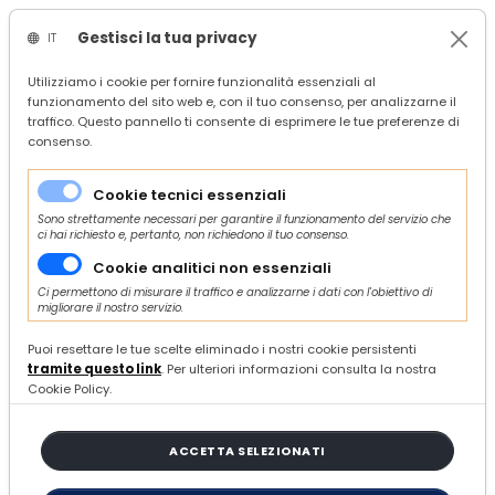
Gestisci la tua privacy
IT
/
Confindustria Ascoli Piceno
Utilizziamo i cookie per fornire funzionalità essenziali al
funzionamento del sito web e, con il tuo consenso, per analizzarne il
/
News
traffico. Questo pannello ti consente di esprimere le tue preferenze di
/
Confindustria
consenso.
/
Bollini di Qualità Alternanza e per le imprese che sostengono gli ITS
Cookie tecnici essenziali
Sono strettamente necessari per garantire il funzionamento del servizio che
ci hai richiesto e, pertanto, non richiedono il tuo consenso.
Di Piergiorgio Crincoli
Cookie analitici non essenziali
LUNEDÌ 28 AGOSTO 2023
Ci permettono di misurare il traffico e analizzarne i dati con l'obiettivo di
migliorare il nostro servizio.
Bollini di Qualità Alternanza e
Puoi resettare le tue scelte eliminado i nostri cookie persistenti
per le imprese che sostengono
tramite questo link
. Per ulteriori informazioni consulta la nostra
gli ITS
Cookie Policy.
ACCETTA SELEZIONATI
Confindustria certifica i percorsi di