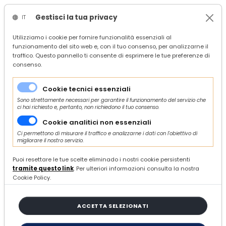
Gestisci la tua privacy
IT
/
Confindustria Ascoli Piceno
Utilizziamo i cookie per fornire funzionalità essenziali al
funzionamento del sito web e, con il tuo consenso, per analizzarne il
/
#intesa
traffico. Questo pannello ti consente di esprimere le tue preferenze di
consenso.
#INTESA
Cookie tecnici essenziali
Sono strettamente necessari per garantire il funzionamento del servizio che
ci hai richiesto e, pertanto, non richiedono il tuo consenso.
1 ARTICOLO
Cookie analitici non essenziali
Ci permettono di misurare il traffico e analizzarne i dati con l'obiettivo di
ORDINA E FILTRA
migliorare il nostro servizio.
Puoi resettare le tue scelte eliminado i nostri cookie persistenti
tramite questo link
. Per ulteriori informazioni consulta la nostra
Cookie Policy.
Polizze catastrofali: la
ACCETTA SELEZIONATI
piattaforma digitale dedicata
alle imprese associate