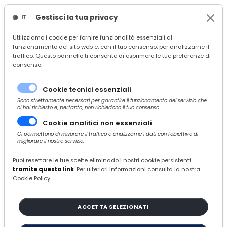
Gestisci la tua privacy
IT
/
Confindustria Servizi
Utilizziamo i cookie per fornire funzionalità essenziali al
funzionamento del sito web e, con il tuo consenso, per analizzarne il
/
search
traffico. Questo pannello ti consente di esprimere le tue preferenze di
/
consenso.
41 ARTICOLI
Cookie tecnici essenziali
Sono strettamente necessari per garantire il funzionamento del servizio che
ci hai richiesto e, pertanto, non richiedono il tuo consenso.
ORDINA E FILTRA
Cookie analitici non essenziali
Ci permettono di misurare il traffico e analizzarne i dati con l'obiettivo di
migliorare il nostro servizio.
Puoi resettare le tue scelte eliminado i nostri cookie persistenti
Nuovo bando "Fondo di contrasto alla
tramite questo link
. Per ulteriori informazioni consulta la nostra
deindustrializzazione" - Proroga
Cookie Policy.
apertura Sportello: ore 12:00 del 28
settembre 2026
ACCETTA SELEZIONATI
LUNEDÌ 27 LUGLIO 2026
FINANZA AGEVOLATA