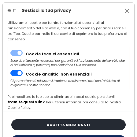
Gestisci la tua privacy
IT
/
Confindustria Servizi
Utilizziamo i cookie per fornire funzionalità essenziali al
funzionamento del sito web e, con il tuo consenso, per analizzarne il
/
search
traffico. Questo pannello ti consente di esprimere le tue preferenze di
/
consenso.
3 ARTICOLI
Cookie tecnici essenziali
Sono strettamente necessari per garantire il funzionamento del servizio che
ci hai richiesto e, pertanto, non richiedono il tuo consenso.
ORDINA E FILTRA
Cookie analitici non essenziali
Ci permettono di misurare il traffico e analizzarne i dati con l'obiettivo di
migliorare il nostro servizio.
Puoi resettare le tue scelte eliminado i nostri cookie persistenti
Avviso "Crescita e rientro di micro,
tramite questo link
. Per ulteriori informazioni consulta la nostra
piccole e medie Imprese Sisma 2016" -
Cookie Policy.
USR Regione Marche - Scadenza per la
presentazione delle domande: 7
ACCETTA SELEZIONATI
settembre 2026