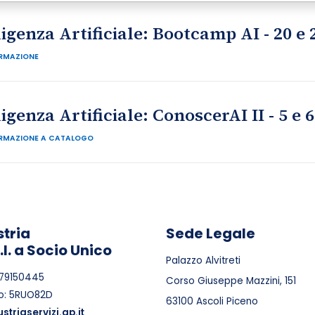
igenza Artificiale: Bootcamp AI - 20 e
RMAZIONE
genza Artificiale: ConoscerAI II - 5 e 
RMAZIONE A CATALOGO
tria
Sede Legale
r.l. a Socio Unico
Palazzo Alvitreti
1079150445
Corso Giuseppe Mazzini, 151
o: 5RUO82D
63100 Ascoli Piceno
triaservizi.ap.it