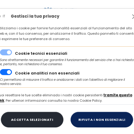
za
Contatti
Gestisci la tua privacy
IT
tilizziamo i cookie per fornire funzionalità essenziali al funzionamento del sito
E IDEAZIONE ESTETICA - APERTURA SPORTELLO: ORE 12:00 DEL 7 LUGLIO 2026
eb e, con il tuo consenso, per analizzarne il traffico. Questo pannello ti consent
i esprimere le tue preferenze di consenso.
Cookie tecnici essenziali
Sono strettamente necessari per garantire il funzionamento del servizio che ci hai richiesto
e, pertanto, non richiedono il tuo consenso.
Cookie analitici non essenziali
Ci permettono di misurare il traffico e analizzarne i dati con l'obiettivo di migliorare il
nostro servizio.
uoi resettare le tue scelte eliminado i nostri cookie persistenti
tramite questo
ink
. Per ulteriori informazioni consulta la nostra Cookie Policy.
igenza Artificiale
RMAZIONE A CATALOGO
ACCETTA SELEZIONATI
RIFIUTA I NON ESSENZIALI