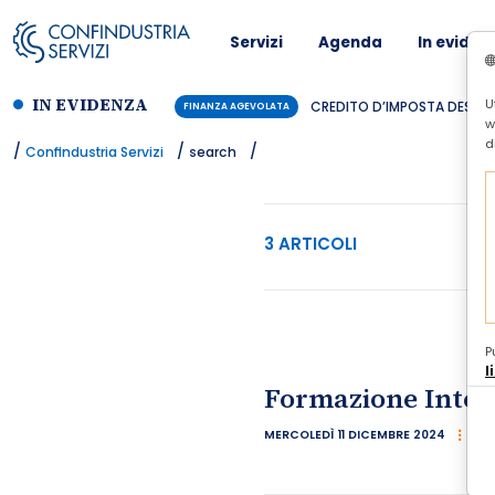
Servizi
Agenda
In eviden
IN EVIDENZA
U
CREDITO D’IMPOSTA DESIGN 
FINANZA AGEVOLATA
w
d
/
/
/
Confindustria Servizi
search
3 ARTICOLI
P
l
Formazione Intell
MERCOLEDÌ 11 DICEMBRE 2024
FO