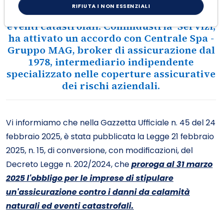
imprese di stipulare un'assicurazione
RIFIUTA I NON ESSENZIALI
contro i danni da calamità naturali ed
eventi catastrofali. Confindustria Servizi,
ha attivato un accordo con Centrale Spa -
Gruppo MAG, broker di assicurazione dal
1978, intermediario indipendente
specializzato nelle coperture assicurative
dei rischi aziendali.
Vi informiamo che nella Gazzetta Ufficiale n. 45 del 24
febbraio 2025, è stata pubblicata la Legge 21 febbraio
2025, n. 15, di conversione, con modificazioni, del
Decreto Legge n. 202/2024, che
proroga al 31 marzo
2025
l'obbligo per le imprese di stipulare
un'assicurazione contro i danni da calamità
naturali ed eventi catastrofali.