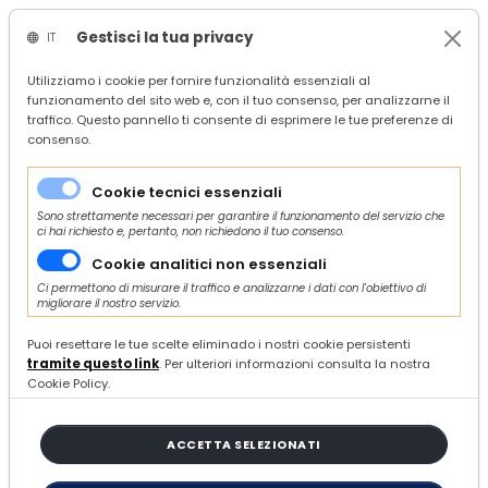
Gestisci la tua privacy
IT
/
Confindustria Servizi
Utilizziamo i cookie per fornire funzionalità essenziali al
funzionamento del sito web e, con il tuo consenso, per analizzarne il
/
Servizi
traffico. Questo pannello ti consente di esprimere le tue preferenze di
/
Altri servizi innovativi
consenso.
/
Obbligo di assicurazione sui rischi catastrofali - Sportello Confindustria Servizi
Cookie tecnici essenziali
Sono strettamente necessari per garantire il funzionamento del servizio che
ci hai richiesto e, pertanto, non richiedono il tuo consenso.
Di PaoloZappasodi
Cookie analitici non essenziali
VENERDÌ 28 FEBBRAIO 2025
Ci permettono di misurare il traffico e analizzarne i dati con l'obiettivo di
migliorare il nostro servizio.
Obbligo di assicurazione sui
Puoi resettare le tue scelte eliminado i nostri cookie persistenti
rischi catastrofali - Sportello
tramite questo link
. Per ulteriori informazioni consulta la nostra
Confindustria Servizi
Cookie Policy.
ACCETTA SELEZIONATI
Entro il 31 marzo 2025 l'obbligo per le