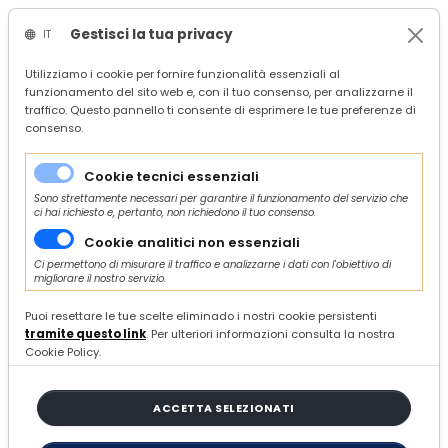
Gestisci la tua privacy
IT
/
Confindustria Servizi
Utilizziamo i cookie per fornire funzionalità essenziali al
funzionamento del sito web e, con il tuo consenso, per analizzarne il
/
Servizi
traffico. Questo pannello ti consente di esprimere le tue preferenze di
/
Formazione
consenso.
/
Formazione a catalogo
/
Corso di formazione “Project management base” - II edizione ottobre 2024
Cookie tecnici essenziali
Sono strettamente necessari per garantire il funzionamento del servizio che
ci hai richiesto e, pertanto, non richiedono il tuo consenso.
Di MariaSacconi
Cookie analitici non essenziali
Ci permettono di misurare il traffico e analizzarne i dati con l'obiettivo di
LUNEDÌ 16 SETTEMBRE 2024
migliorare il nostro servizio.
Corso di formazione “Project
Puoi resettare le tue scelte eliminado i nostri cookie persistenti
tramite questo link
. Per ulteriori informazioni consulta la nostra
management base” - II edizione
Cookie Policy.
ottobre 2024
ACCETTA SELEZIONATI