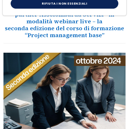
Confindustria Servizi organizza in
RIFIUTA I NON ESSENZIALI
collaborazione con il
partner Assolombarda Servizi - in
modalità webinar live – la
seconda edizione del corso di formazione
“Project management base”