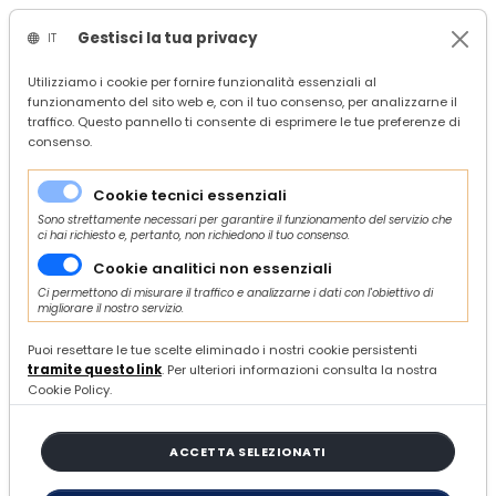
Gestisci la tua privacy
IT
/
Confindustria Servizi
Utilizziamo i cookie per fornire funzionalità essenziali al
funzionamento del sito web e, con il tuo consenso, per analizzarne il
/
Servizi
traffico. Questo pannello ti consente di esprimere le tue preferenze di
/
Finanza agevolata
consenso.
/
Avviso ISI 2024 - Contributi alle imprese in materia di salute e sicurezza nei luoghi di lavoro - Scadenza: ore 18:00 del 30 maggio 2025
Cookie tecnici essenziali
Sono strettamente necessari per garantire il funzionamento del servizio che
ci hai richiesto e, pertanto, non richiedono il tuo consenso.
Cookie analitici non essenziali
GIOVEDÌ 17 APRILE 2025
Ci permettono di misurare il traffico e analizzarne i dati con l'obiettivo di
migliorare il nostro servizio.
Avviso ISI 2024 - Contributi alle
Puoi resettare le tue scelte eliminado i nostri cookie persistenti
imprese in materia di salute e
tramite questo link
. Per ulteriori informazioni consulta la nostra
Cookie Policy.
sicurezza nei luoghi di lavoro -
Scadenza: ore 18:00 del 30
ACCETTA SELEZIONATI
maggio 2025