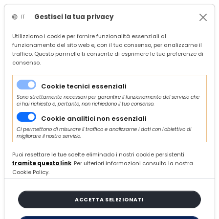
Gestisci la tua privacy
IT
/
Confindustria Servizi
Utilizziamo i cookie per fornire funzionalità essenziali al
funzionamento del sito web e, con il tuo consenso, per analizzarne il
/
Servizi
traffico. Questo pannello ti consente di esprimere le tue preferenze di
/
Formazione
consenso.
/
Percorso formativo "In Azienda": applicazioni dell'Intelligenza Artificiale nelle aziende
Cookie tecnici essenziali
Sono strettamente necessari per garantire il funzionamento del servizio che
ci hai richiesto e, pertanto, non richiedono il tuo consenso.
Di MariaSacconi
Cookie analitici non essenziali
VENERDÌ 05 SETTEMBRE 2025
Ci permettono di misurare il traffico e analizzarne i dati con l'obiettivo di
migliorare il nostro servizio.
Percorso formativo "In
Puoi resettare le tue scelte eliminado i nostri cookie persistenti
Azienda": applicazioni
tramite questo link
. Per ulteriori informazioni consulta la nostra
dell'Intelligenza Artificiale
Cookie Policy.
nelle aziende
ACCETTA SELEZIONATI