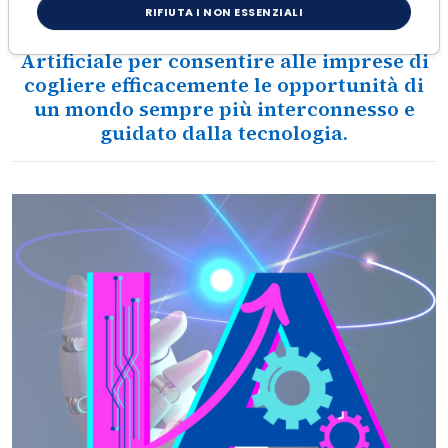
Confindustria Servizi organizza corsi di
RIFIUTA I NON ESSENZIALI
formazione aziendali sull'Intelligenza
Artificiale per consentire alle imprese di
cogliere efficacemente le opportunità di
un mondo sempre più interconnesso e
guidato dalla tecnologia.